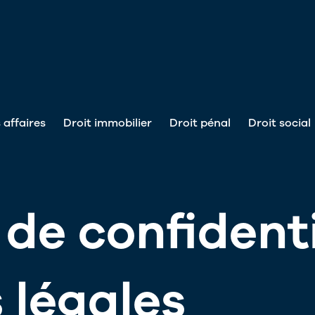
 affaires
Droit immobilier
Droit pénal
Droit social
 de confidenti
 légales